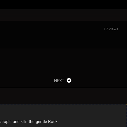
17 Views
NEXT
eople and kills the gentle Bock.