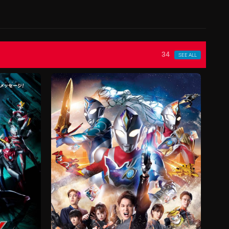
34
SEE ALL