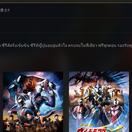
勇士!!
ค ซีรีส์ฝรั่งเข้มข้น ซีรีส์ญี่ปุ่นอบอุ่นหัวใจ ครบจบในที่เดียว ฟรีทุกตอน รองร