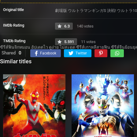
Original title
劇場版 ウルトラマンギンガS 決戦! ウルトラ10
IMDb Rating
6.3
140 votes
TMDb Rating
5.591
11 votes
ซีรีส์ฟินจิกหมอน อัปเดตไว ดูง่าย ไม่สะดุด ซีรีส์เกาหลีสายฟิน ซีรีส์จีนย้อนยุ
Shared
0
Facebook
Twitter
Similar titles