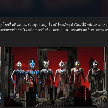
5) โลกฟื้นคืนความสงบสุข แต่ถูกโจมตีโดยศัตรูตัวใหม่ที่มีพลังแห่งก
มปราการชั่วร้ายโดยนักรบหญิงชื่อ เอเรน่า และ เอเทก้า สัตว์ประหลาด