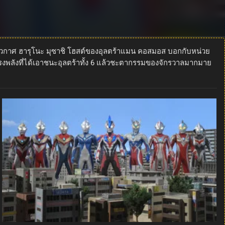
าลอวกาศ ฮารุโนะ มุซาชิ โฮสต์ของอุลตร้าแมน คอสมอส บอกกับหน่วย
ทรงพลังที่ได้เอาชนะอุลตร้าทั้ง 6 แล้วชะตากรรมของจักรวาลมากมาย