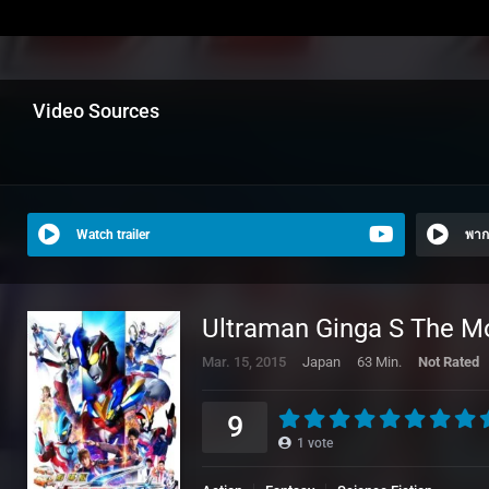
Video Sources
Watch trailer
พาก
Ultraman Ginga S The Mo
Mar. 15, 2015
Japan
63 Min.
Not Rated
9
1
vote