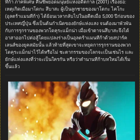
ทีก้า ภาคพิเศษ คืนชีพยอดมนุษย์แห่งอดีตกาล (2001) เรื่องย่อ:
เหตุเกิดเมื่อมาโดกะ สึบาสะ ผู้เป็นลูกชายของมาโดกะ ไคโกะ
(อุลตร้าแมนทีก้า) ได้ย้อนเวลากลับไปในอดีตเมื่อ 5,000 ปีก่อนของ
ประเทศญี่ปุ่น ซึ่งเป็นต้นกำเนิดของยักษ์แห่งแสง จนต้องมาพัวพัน
กับการรุกรานของพวกโดคุระแม็กน่า เมื่อเข้าตาจนสึบาสะจึงได้
อาสาออกไปต่อสู้โดยแปลงร่างเป็นอุลตร้าแมนทีก้าด้วยสปาร์ค
เลนส์ของยุคสมัยนั้น แล้วท้ายที่สุดเขาจะหยุดการรุกรานของพวก
โดคุระแม็กม่าไว้ได้หรือไม่ ชะตากรรมของโลกจะเป็นเช่นไร และ
ยักษ์แห่งแสงที่ว่าจะเป็นใครกัน หรือว่าตำนานทีก้าบทใหม่ได้เริ่ม
ขึ้นแล้ว