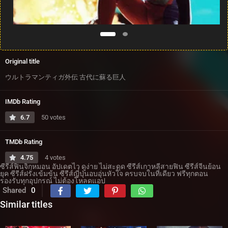
Original title
ウルトラマンティガ外伝 古代に蘇る巨人
IMDb Rating
6.7
50 votes
TMDb Rating
4.75
4 votes
ซีรีส์ฟินจิกหมอน อัปเดตไว ดูง่าย ไม่สะดุด ซีรีส์เกาหลีสายฟิน ซีรีส์จีนย้อน
ยุค ซีรีส์ฝรั่งเข้มข้น ซีรีส์ญี่ปุ่นอบอุ่นหัวใจ ครบจบในที่เดียว ฟรีทุกตอน
รองรับทุกอุปกรณ์ ไม่ต้องโหลดแอป
Shared
0
Similar titles