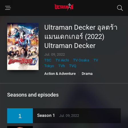
Ultraman Decker อุลตร้า
แมนเดกเกอร์ (2022)
Ultraman Decker
Jul. 09, 2022
TSC
TV Aichi
TV Osaka
TV
Tokyo
TVh
TVQ
Action & Adventure
Drama
Sci-Fi & Fantasy
Seasons and episodes
1
Season 1
Jul. 09, 2022