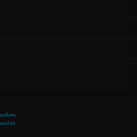
อนลี่แฟน
งออนไลน์