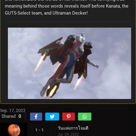
meaning behind those words reveals itself before Kanata, the
GUTS-Select team, and Ultraman Decker!
Sep. 17, 2022
Shared
0
วันแห่งการโจมตี
1 - 1
Jul. 09, 2022