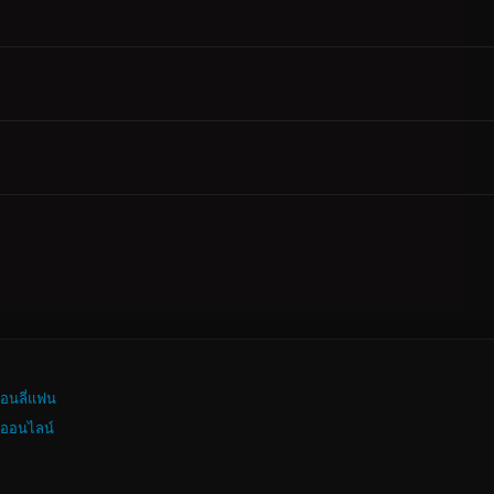
อนลี่แฟน
งออนไลน์