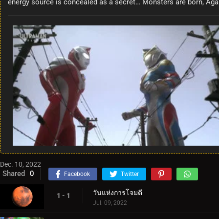
energy source is concealed as a secret… Monsters are born, Agams
Dec. 10, 2022
Shared
0
Facebook
Twitter
วันแห่งการโจมตี
1 - 1
Jul. 09, 2022