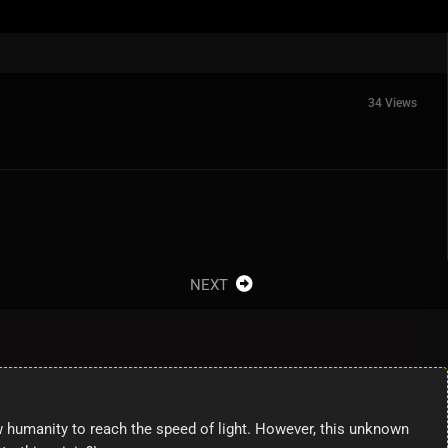
34 Views
NEXT
1
 humanity to reach the speed of light. However, this unknown