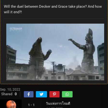
Will the duel between Decker and Grace take place? And how
will it end?!
Sep. 10, 2022
Shared
0
วันแห่งการโจมตี
1 - 1