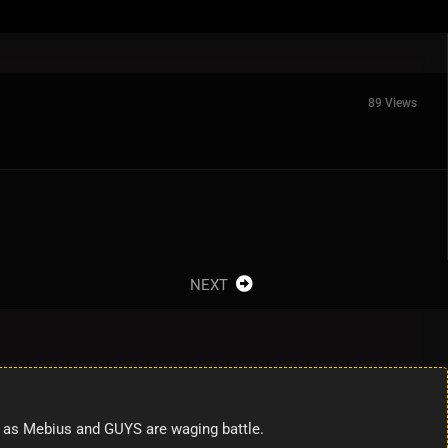
89 Views
NEXT
s as Mebius and GUYS are waging battle.