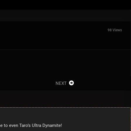
98 Views
NEXT
e to even Taro’s Ultra Dynamite!