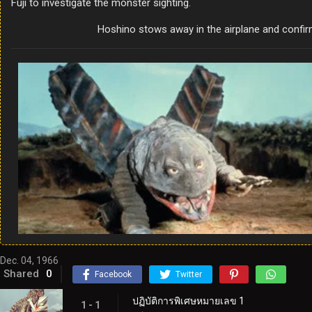
Fuji to investigate the monster sighting.
Hoshino stows away in the airplane and confir
Dec. 04, 1966
Shared
0
Facebook
Twitter
ปฏิบัติการพิเศษหมายเลข 1
1 - 1