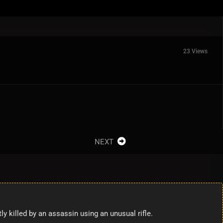
23 Views
NEXT
y killed by an assassin using an unusual rifle.