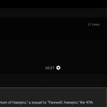
21 Views
NEXT
n of Hanejiro,” a sequel to “Farewell, Hanejiro,” the 47th