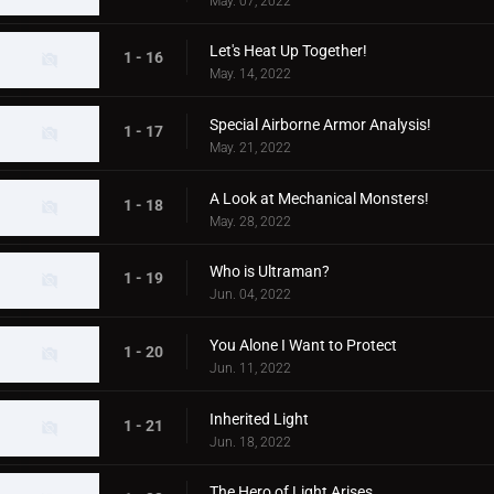
May. 07, 2022
Let's Heat Up Together!
1 - 16
May. 14, 2022
Special Airborne Armor Analysis!
1 - 17
May. 21, 2022
A Look at Mechanical Monsters!
1 - 18
May. 28, 2022
Who is Ultraman?
1 - 19
Jun. 04, 2022
You Alone I Want to Protect
1 - 20
Jun. 11, 2022
Inherited Light
1 - 21
Jun. 18, 2022
The Hero of Light Arises