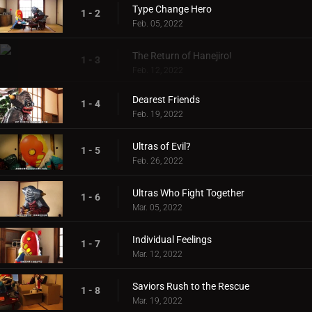
Type Change Hero
1 - 2
Feb. 05, 2022
The Return of Hanejiro!
1 - 3
Feb. 12, 2022
Dearest Friends
1 - 4
Feb. 19, 2022
Ultras of Evil?
1 - 5
Feb. 26, 2022
Ultras Who Fight Together
1 - 6
Mar. 05, 2022
Individual Feelings
1 - 7
Mar. 12, 2022
Saviors Rush to the Rescue
1 - 8
Mar. 19, 2022