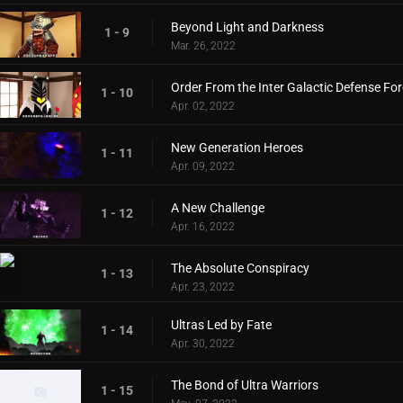
Beyond Light and Darkness
1 - 9
Mar. 26, 2022
Order From the Inter Galactic Defense Fo
1 - 10
Apr. 02, 2022
New Generation Heroes
1 - 11
Apr. 09, 2022
A New Challenge
1 - 12
Apr. 16, 2022
The Absolute Conspiracy
1 - 13
Apr. 23, 2022
Ultras Led by Fate
1 - 14
Apr. 30, 2022
The Bond of Ultra Warriors
1 - 15