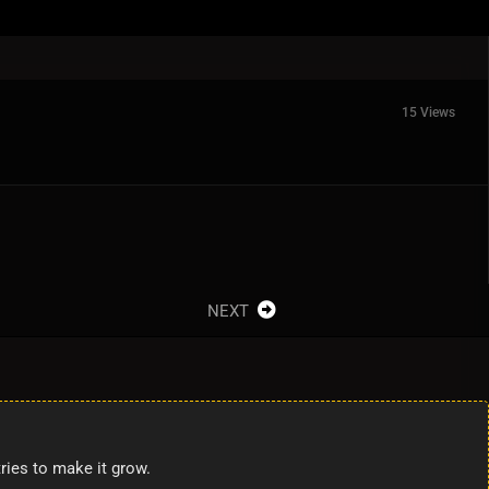
15 Views
NEXT
ries to make it grow.