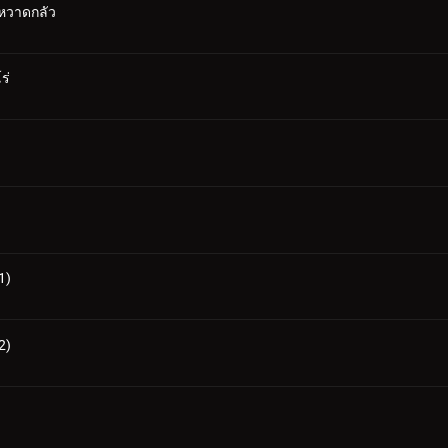
มหวาดกลัว
ร่
1)
2)