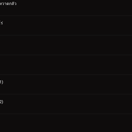
มหวาดกลัว
ร่
1)
2)