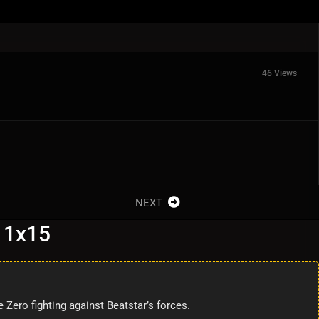
46 Views
NEXT
: 1x15
e Zero fighting against Beatstar’s forces.