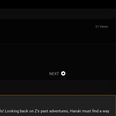
31 Views
NEXT
ls! Looking back on Z’s past adventures, Haruki must find a way