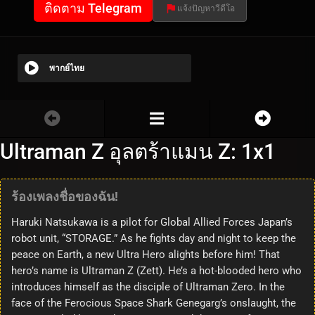
ติดตาม Telegram
แจ้งปัญหาวีดีโอ
พากย์ไทย
Ultraman Z อุลตร้าแมน Z: 1x1
ร้องเพลงชื่อของฉัน!
Haruki Natsukawa is a pilot for Global Allied Forces Japan’s
robot unit, “STORAGE.” As he fights day and night to keep the
peace on Earth, a new Ultra Hero alights before him! That
hero’s name is Ultraman Z (Zett). He’s a hot-blooded hero who
introduces himself as the disciple of Ultraman Zero. In the
face of the Ferocious Space Shark Genegarg’s onslaught, the