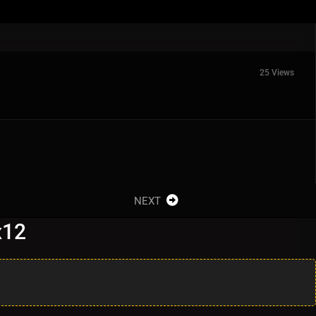
25 Views
NEXT
x12