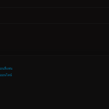
อนลี่แฟน
งออนไลน์