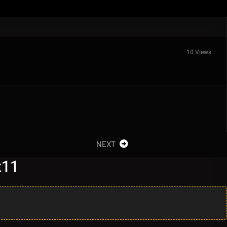
10 Views
NEXT
x11