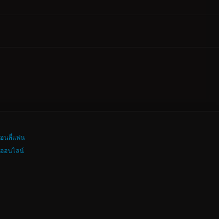
อนลี่แฟน
งออนไลน์