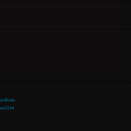
อนลี่แฟน
งออนไลน์