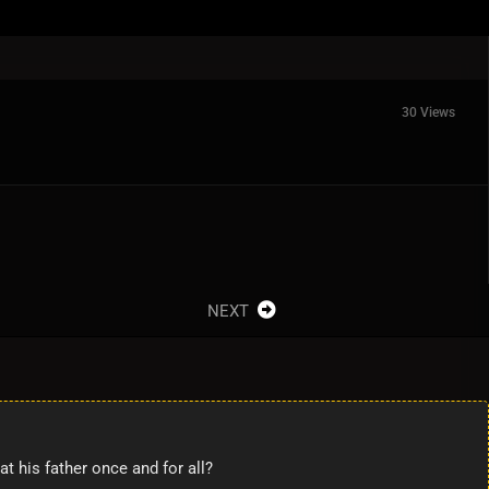
30 Views
NEXT
t his father once and for all?