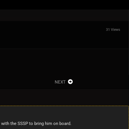
31 Views
NEXT
s with the SSSP to bring him on board.