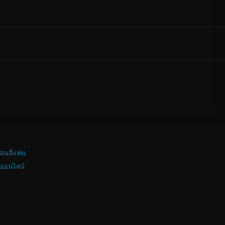
อนลี่แฟน
งออนไลน์