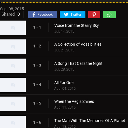
Sep. 08, 2015
Shared
0
Facebook
Twitter
Voice from the Starry Sky
1 - 1
Jul. 14, 2015
A Collection of Possibilities
1 - 2
Jul. 21, 2015
A Song That Calls the Night
1 - 3
Jul. 28, 2015
All For One
1 - 4
Aug. 04, 2015
When the Aegis Shines
1 - 5
Aug. 11, 2015
The Man With The Memories Of A Planet
1 - 6
Aug. 18, 2015