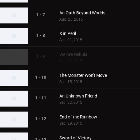
An Oath Beyond Worlds
1 - 7
Aug. 25, 2015
X in Peril
1 - 8
Sep. 01, 2015
We Are Nebula!
1 - 9
Sep. 08, 2015
The Monster Won't Move
1 - 10
Sep. 15, 2015
An Unknown Friend
1 - 11
Sep. 22, 2015
End of the Rainbow
1 - 12
Sep. 29, 2015
Sword of Victory
1 - 13