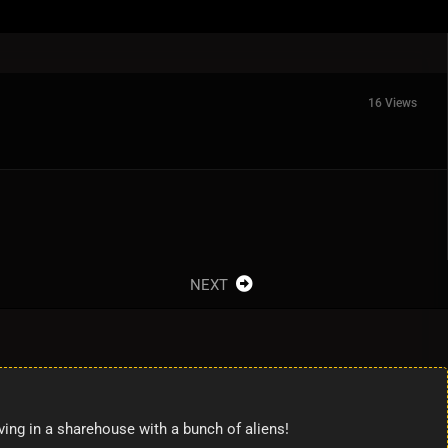
16 Views
NEXT
ing in a sharehouse with a bunch of aliens!