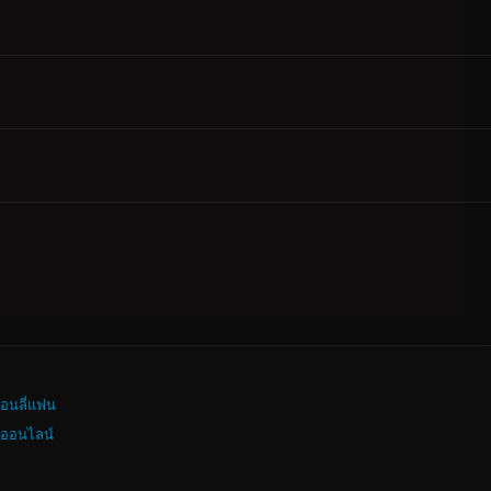
อนลี่แฟน
งออนไลน์