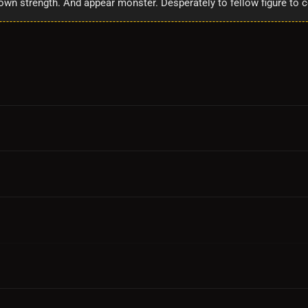
own strength. And appear monster. Desperately to fellow figure to 