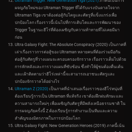
Ultraman Trigger: New Generation Tiga (2021)
ภาคนี้เป็นการ
ผจญภัยใหม่ของ Ultraman Trigger ที่ได้รับแรงบันดาลใจจาก
Ultraman Tiga เขาต้องต่อสู้กับไคจูและศัตรูที่แข็งแกร่งเพื่อ
ปกป้องโลก เรื่องราวนี้เน้นไปที่การเติบโตและการพัฒนาของ
Trigger ในฐานะฮีโร่ที่ต้องเผชิญกับความท้าทายที่ไม่เคยมีมา
ก่อน
Ultra Galaxy Fight: The Absolute Conspiracy (2020) เป็นภาคที่
เล่าเรื่องราวการต่อสู้ของ Ultraman หลายคนที่ต้องร่วมมือกัน
ต่อสู้กับศัตรูที่วางแผนจะครอบครองจักรวาล เรื่องราวเต็มไปด้วย
การหักหลังและการวางแผนที่ซับซ้อน ซึ่งทำให้ผู้ชมต้องตื่นเต้น
และเฝ้าติดตามว่าฮีโร่เหล่านี้จะสามารถเอาชนะศัตรูและ
ปกป้องจักรวาลได้อย่างไร
Ultraman Z (2020)
เป็นภาคที่นำเสนอเรื่องราวของฮีโร่หนุ่มที่
ต้องเรียนรู้การเป็น Ultraman ที่แท้จริง เขาต้องฝึกฝนทักษะและ
ความสามารถใหม่ๆ เพื่อเผชิญกับศัตรูที่มีพลังเหนือธรรมชาติ ใน
การผจญภัยครั้งนี้ Z ต้องเรียนรู้การทำงานเป็นทีมและความ
สำคัญของมิตรภาพในการปกป้องโลก
Ultra Galaxy Fight: New Generation Heroes (2019) ภาคนี้เน้น