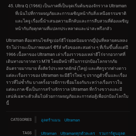
Ultra Q (1966) เป็นภาคที่เป็นจุดเริ่มต้นของจักรวาล Ultraman
ที่เน้นไปที่การผจญภัยและการเผชิญหน้ากับสิ่งเหนือธรรมชาติ
และไคจู เรื่องนี้นำเสนอความลึกลับและการสืบสวนที่ต้องเผชิญ
หน้ากับภัยคุกคามที่แปลกประหลาดและน่าสะพรึงกลัว
Ultraman คือแฟรนไชส์ซูเปอร์ฮีโร่ยอดนิยมจากญี่ปุ่นที่หลายคนหลง
รัก ไม่ว่าจะเป็นภาพยนตร์ ซีรีส์ หรือของสะสมต่าง ๆ ที่เริ่มขึ้นตั้งแต่ปี
1966 เนื้อหาของ Ultraman เล่าเรื่องราวของเหล่าฮีโร่จากอวกาศที่
เดินทางมาจากดาว M78 โดยมีหน้าที่ในการปกป้องโลกจากภัย
อันตรายมากมาย ทั้งสัตว์ประหลาดยักษ์ (ไคจู) และศัตรูจากต่างดาว
แต่ละเรื่องราวของ Ultraman จะมีฮีโร่ใหม่ ๆ ปรากฎตัวขึ้นและเรื่อง
ราวที่ไม่ซ้ำกัน บางครั้งอาจมีการเชื่อมโยงกันระหว่างเรื่องราวใน
แต่ละภาค ซึ่งเป็นการสร้างจักรวาล Ultraman ที่กว้างขวางและมี
เสน่ห์เฉพาะตัวเต็มไปด้วยการผจญภัยและการต่อสู้เพื่อปกป้องโลกใบ
นี้
CATEGORIES
อุลตร้าแมน
Ultraman
TAGS
Ultraman
Ultramanทุกตัวละคร
รวมการ์ตูนอุลต