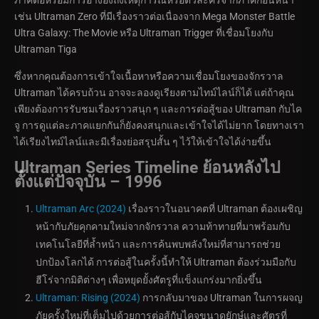
เช่น Ultraman Zero ที่มีเรื่องราวต่อเนื่องจาก Mega Monster Battle
Ultra Galaxy: The Movie หรือ Ultraman Trigger ที่เชื่อมโยงกับ
Ultraman Tiga
ซึ่งหากคุณต้องการเข้าใจเนื้อหาหรือความเชื่อมโยงของจักรวาล
Ultraman ได้ครบถ้วน อาจจะลองดูเรียงตามไทม์ไลน์ก็ได้ แต่ถ้าคุณ
เพียงต้องการรับชมเรื่องราวสนุก ๆ และการต่อสู้ของ Ultraman กับไค
จู การดูแต่ละภาคแยกกันก็ยังคงสนุกและเข้าใจได้ไม่ยาก โดยทางเรา
ได้เรียงไทม์ไลน์และมีเรื่องย่อสรุปสั้น ๆ ไว้ให้เข้าใจได้ง่ายขึ้น
Ultraman Series Timeline ย้อนหลังไป
ตั้งแต่ปัจจุบัน – 1996
Ultraman Arc (2024)
เรื่องราวในอนาคตที่ Ultraman ต้องเผชิญ
หน้ากับภัยคุกคามใหม่จากจักรวาล ความท้าทายที่มาพร้อมกับ
เทคโนโลยีที่ล้ำหน้า และการค้นพบพลังใหม่ที่สามารถช่วย
ปกป้องโลกได้ การต่อสู้ในครั้งนี้ทำให้ Ultraman ต้องร่วมมือกับ
ฮีโร่จากมิติต่างๆ เพื่อหยุดยั้งศัตรูที่แข็งแกร่งมากยิ่งขึ้น
Ultraman: Rising (2024)
การกลับมาของ Ultraman ในการผจญ
ภัยครั้งใหม่ที่เต็มไปด้วยการต่อสู้กับไคจูขนาดยักษ์และศัตรูที่