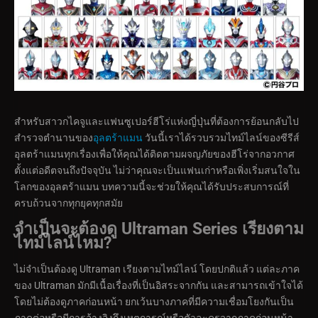
สำหรับสาวกไคจูและแฟนซูเปอร์ฮีโร่แห่งญี่ปุ่นที่ต้องการย้อนกลับไป
สำรวจตำนานของ
อุลตร้าแมน
วันนี้เราได้รวบรวมไทม์ไลน์ของซีรีส์
อุลตร้าแมนทุกเรื่องเพื่อให้คุณได้ติดตามผจญภัยของฮีโร่จากอวกาศ
ตั้งแต่อดีตจนถึงปัจจุบัน ไม่ว่าคุณจะเป็นแฟนเก่าหรือเพิ่งเริ่มสนใจใน
โลกของอุลตร้าแมน บทความนี้จะช่วยให้คุณได้รับประสบการณ์ที่
ครบถ้วนจากทุกยุคทุกสมัย
จำเป็นจะต้องดู Ultraman Series เรียงตาม
ไทม์ไลน์ไหม?
ไม่จำเป็นต้องดู Ultraman เรียงตามไทม์ไลน์ โดยปกติแล้ว แต่ละภาค
ของ Ultraman มักมีเนื้อเรื่องที่เป็นอิสระจากกัน และสามารถเข้าใจได้
โดยไม่ต้องดูภาคก่อนหน้า ยกเว้นบางภาคที่มีความเชื่อมโยงกันเป็น
ภาคต่อหรือมีการอ้างอิงถึงเหตุการณ์หรือตัวละครจากภาคก่อนหน้า