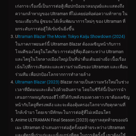
เก่งกาจ เรื่องนี้เป็นการต่อสู้เพื่อปกป้องมวลมนุษย์และแสดงถึง
ความกล้าหาญของ Ultraman ที่ไม่เคยย่อท้อต่อความท้าทาย ใน
ขณะเดียวกัน ผู้ชมจะได้เห็นพัฒนาการใหม่ๆ ของ Ultraman ที่
ยกระดับการต่อสู้ให้เข้มข้นยิ่งขึ้น
U
ltraman Blazar The Movie: Tokyo Kaiju Showdown (2024)
ในภาคภาพยนตร์นี้ Ultraman Blazar ต้องเผชิญหน้ากับการ
โจมตีของไคจูในโตเกียว การต่อสู้ที่ดุเดือดระหว่าง Ultraman
และไคจูในใจกลางเมืองใหญ่เป็นที่น่าตื่นเต้นอย่างยิ่ง เนื้อเรื่อง
เน้นไปที่การเสียสละและความร่วมมือของ Ultraman และเพื่อน
ร่วมทีม เพื่อปกป้องโลกจากการทำลายล้าง
Ultraman Blazar (2023)
Blazar กลายเป็นความหวังใหม่ในช่วง
เวลาที่มืดมนและเต็มไปด้วยอันตราย โดยในซีรี่ส์นี้เป็นการนำ
เสนอการผจญภัยของฮีโร่ที่ได้รับพลังของดวงดาว เขาต้องเผชิญ
หน้ากับไคจูที่ทรงพลัง และจะต้องคุ้มครองโลกจากภัยคุกคามที่
ใกล้เข้ามา โดยเขามีทักษะในการต่อสู้ที่ไม่เหมือนใคร
Anime ULTRAMAN Final Season (2023) ฤดูกาลสุดท้ายของอนิ
เมะ Ultraman นำเสนอการต่อสู้ครั้งสุดท้ายระหว่าง Ultraman
และศัตรูที่เก่าแก่และแข็งแกร่งที่สุด ในการสู้ครั้งนี้ เขาต้องใช้